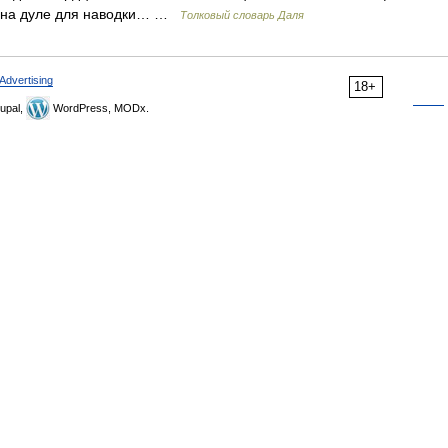
к на дуле для наводки… …
Толковый словарь Даля
Advertising
18+
upal,
WordPress, MODx.