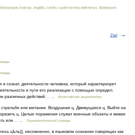
Aiškinamasis
žodynas
.
Angliški
,
vokiški
,
rusiški
terminų
atitikmenys
.
Būtiniausios
Ziel
ловарь
ловарь
сознат. деятельности человека, который характеризует
еятельности и пути его реализации с помощью определ.
рации различных действий… …
Философская энциклопедия
и стрельбе или метании. Воздушная ц. Движущаяся ц. Выйти на
, поразить ц. Целью поражения служат военные объекты и живая
казать или… …
Энциклопедический словарь
алось цѣль)], несомненно, в языковом сознании говорящих как