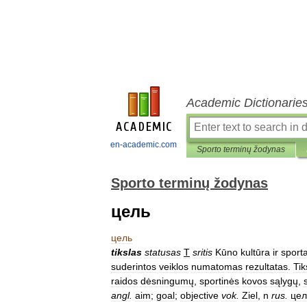
Academic Dictionarie
en-academic.com
Sporto terminų žodynas
Sporto terminų žodynas
цель
цель
tikslas
statusas
T
sritis
Kūno
kultūra
ir
sport
suderintos
veiklos
numatomas
rezultatas
.
Tik
raidos
dėsningumų
,
sportinės
kovos
sąlygų
,
angl
.
aim
;
goal
;
objective
vok
.
Ziel
,
n
rus
.
цел