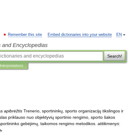
Remember this site
Embed dictionaries into your website
EN
s and Encyclopedias
Search!
Interpretations
as
apibrėžtis
Trenerio
,
sportininkų
,
sporto
organizacijų
tikslingos
ir
slas
priklauso
nuo
objektyvių
sportinio
rengimo
,
sporto
šakos
sportininko
gebėjimų
,
taikomos
rengimo
metodikos
.
atitikmenys
:
ь