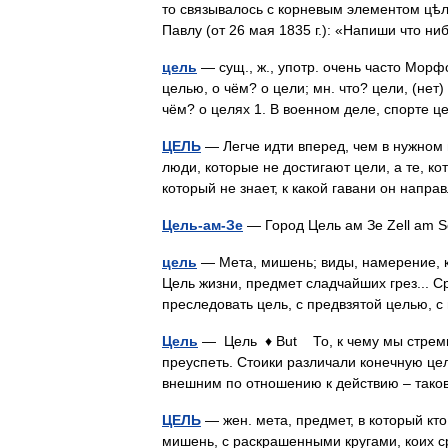
то связывалось с корневым элементом цѣл
Павлу (от 26 мая 1835 г.): «Напиши что 
цель
— сущ., ж., употр. очень часто Морфо
целью, о чём? о цели; мн. что? цели, (нет
чём? о целях 1. В военном деле, спорт
ЦЕЛЬ
— Легче идти вперед, чем в нужном
люди, которые не достигают цели, а те, 
который не знает, к какой гавани он напр
Цель-ам-Зе
— Город Цель ам Зе Zell am
цель
— Мета, мишень; виды, намерение, ко
Цель жизни, предмет сладчайших грез... Ср
преследовать цель, с предвзятой целью, 
Цель
— Цель ♦ But То, к чему мы стремим
преуспеть. Стоики различали конечную цель
внешним по отношению к действию – та
ЦЕЛЬ
— жен. мета, предмет, в который кто
мишень, с раскрашенными кругами, коих ср