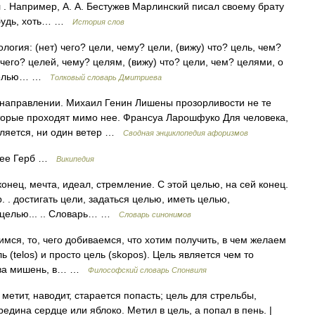
 . Например, А. А. Бестужев Марлинский писал своему брату
нибудь, хоть… …
История слов
логия: (нет) чего? цели, чему? цели, (вижу) что? цель, чем?
) чего? целей, чему? целям, (вижу) что? цели, чем? целями, о
е целью… …
Толковый словарь Дмитриева
 направлении. Михаил Генин Лишены прозорливости не те
которые проходят мимо нее. Франсуа Ларошфуко Для человека,
авляется, ни один ветер …
Сводная энциклопедия афоризмов
 See Герб …
Википедия
нец, мечта, идеал, стремление. С этой целью, на сей конец.
. . достигать цели, задаться целью, иметь целью,
с целью... .. Словарь… …
Словарь синонимов
ся, то, чего добиваемся, что хотим получить, в чем желаем
 (telos) и просто цель (skopos). Цель является чем то
кова мишень, в… …
Философский словарь Спонвиля
 метит, наводит, старается попасть; цель для стрельбы,
едина сердце или яблоко. Метил в цель, а попал в пень. |