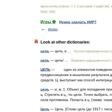
Sporto
terminų
žodynas
.
T
.
1
.
2
-
asis
patais
.
ir
papild
.
leid
.
:
žinios
.
2002
.
Игры ⚽
Нужно сделать НИР?
tikslas
Look at other dictionaries:
цель
— цель, и …
Русский орфографический с
цель
— цель/ …
Морфемно-орфографический с
ЦЕЛЬ
— один из элементов поведения и 
предвосхищение в мышлении результата д
средств. Ц. выступает как способ интег
цель
— и; ж. 1. Объект для попадания пр
ц. Стрелять в ц., по цели. Точно выбрать
сила противника. Попасть в ц. (также: с
Цель
— Цель. [Слово цель (до 1917 г. пис